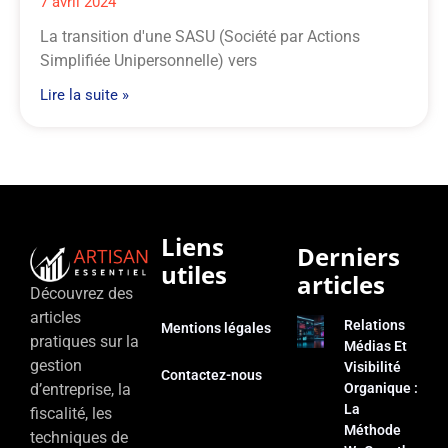
7 avril 2024
La transition d'une SASU (Société par Actions
Simplifiée Unipersonnelle) vers
Lire la suite »
Liens
Derniers
utiles
articles
Découvrez des
articles
Relations
Mentions légales
pratiques sur la
Médias Et
gestion
Visibilité
Contactez-nous
d’entreprise, la
Organique :
La
fiscalité, les
Méthode
techniques de